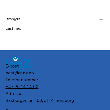
Brosjyre
Last ned
E-post
post@innz.no
Telefonnummer
+47 90 14 14 00
Adresse
Basbergveien 160, 3114 Tønsberg